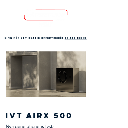
ring för ett gratis Offertbesök
08-580 100 30
< Back
IVT AirX 500
Nya generationens tysta