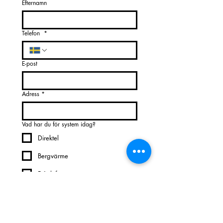
Efternamn
Telefon
*
E-post
Adress
*
Vad har du för system idag?
Direktel
Bergvärme
Frånluftsvärme
Luft/vattenvärme
Luft/luftvärme
Annat