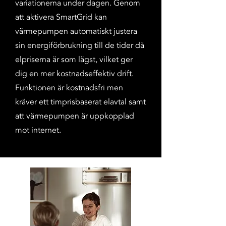
variationerna under dagen. Genom
att aktivera SmartGrid kan
värmepumpen automatiskt justera
sin energi­förbrukning till de tider då
elpriserna är som lägst, vilket ger
dig en mer kostnads­effektiv drift.
Funktionen är kostnad­sfri men
kräver ett timpris­baserat elavtal samt
att värme­pumpen är upp­kopplad
mot internet.